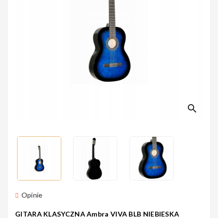
Perkusyjne
Instrumenty
Dęte
search
Instrumenty
Smyczkowe
Instrumenty
Dla Dzieci
Opinie
GITARA KLASYCZNA Ambra VIVA BLB NIEBIESKA