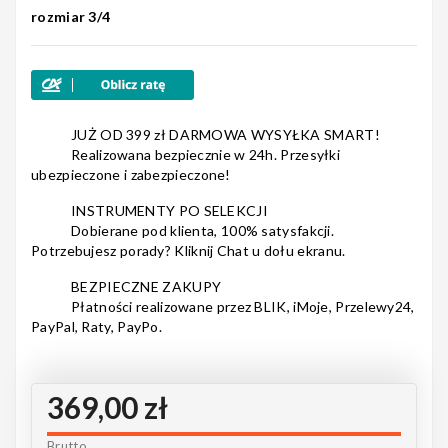
rozmiar 3/4
Nagłośnienie
JUŻ OD 399 zł DARMOWA WYSYŁKA SMART!
Realizowana bezpiecznie w 24h. Przesyłki
Akcesoria
ubezpieczone i zabezpieczone!
INSTRUMENTY PO SELEKCJI
Dobierane pod klienta, 100% satysfakcji.
Potrzebujesz porady? Kliknij Chat u dołu ekranu.
Kursy/Szkolenia
BEZPIECZNE ZAKUPY
Płatności realizowane przez BLIK, iMoje, Przelewy24,
PayPal, Raty, PayPo.
Prezenty
369,00 zł
Rainbow
Brutto