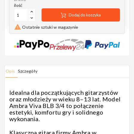
Notes
ilość
Dodaj do koszyka

Ostatnie sztuki w magazynie
MAHILELE
Ortega
Opis
Szczegóły
Idealna dla początkujących gitarzystów
oraz młodzieży w wieku 8–13 lat. Model
Usługi
Ambra Viva BLB 3/4 to połączenie
estetyki, komfortu gry i solidnego
wykonania.
Klasyczna gitara firmy Ambra w