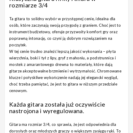
rozmiarze 3/4
Ta gitara to solidny wybór w przystępnej cenie, idealna dla
osób, które zaczynają swoją przygodę z graniem. Choć jest to
instrument budżetowy, oferuje przyzwoity komfort gry oraz
poprawną intonację, co czyni ją dobrym rozwiązaniem na
początek.
W tej cenie trudno znaleźć lepszą jakość wykonania – płyta
wierzchnia, boki i tył z lipy, gryf z mahoniu, a podstrunnica i
mostek z amarantowego drewna to materiały, które dają
gitarze akceptowalne brzmienie i wytrzymałość. Chromowane
klucze i połyskliwe wykończenie nadają jej elegancki wygląd,
choć trzeba pamiętać, że jest to gitara w niższym przedziale
cenowym.
Każda gitara została już oczywiście
nastrojona i wyregulowana.
Gitara ma rozmiar 3/4, co sprawia, że jest odpowiednia dla
dorosłych oraz młodszych graczy o większym zasięgu ręki. To