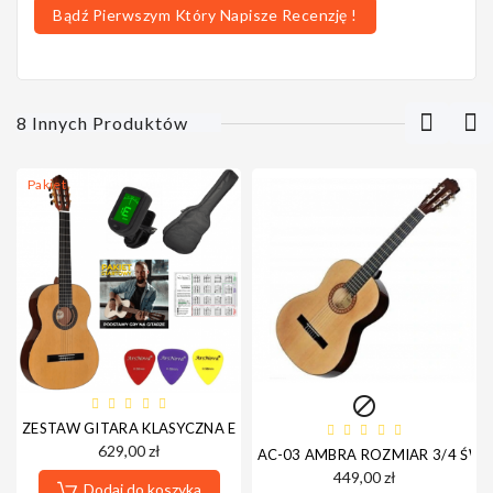
Bądź Pierwszym Który Napisze Recenzję !
8 Innych Produktów
Pakiet

ZESTAW GITARA KLASYCZNA ESPANIOLA 3/4 + AKCESORIA
629,00 zł
AC-03 AMBRA ROZMIAR 3/4 ŚW
449,00 zł
Dodaj do koszyka