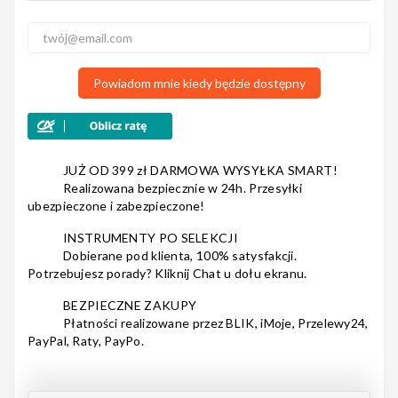
Nagłośnienie
Powiadom mnie kiedy będzie dostępny
Akcesoria
JUŻ OD 399 zł DARMOWA WYSYŁKA SMART!
Realizowana bezpiecznie w 24h. Przesyłki
ubezpieczone i zabezpieczone!
Kursy/Szkolenia
INSTRUMENTY PO SELEKCJI
Dobierane pod klienta, 100% satysfakcji.
Potrzebujesz porady? Kliknij Chat u dołu ekranu.
BEZPIECZNE ZAKUPY
Płatności realizowane przez BLIK, iMoje, Przelewy24,
Prezenty
PayPal, Raty, PayPo.
Rainbow