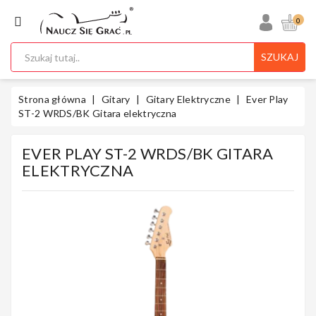
KATEGORIA
0
SZUKAJ
Ukulele
Strona główna
Gitary
Gitary Elektryczne
Ever Play
ST-2 WRDS/BK Gitara elektryczna
EVER PLAY ST-2 WRDS/BK GITARA
Gitary
ELEKTRYCZNA
Instrumenty
Klawiszowe
Instrumenty