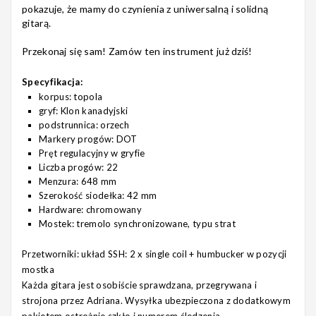
pokazuje, że mamy do czynienia z uniwersalną i solidną
gitarą.
Przekonaj się sam! Zamów ten instrument już dziś!
Specyfikacja:
korpus: topola
gryf: Klon kanadyjski
podstrunnica: orzech
Markery progów: DOT
Pręt regulacyjny w gryfie
Liczba progów: 22
Menzura: 648 mm
Szerokość siodełka: 42 mm
Hardware: chromowany
Mostek: tremolo synchronizowane, typu strat
Przetworniki: układ SSH: 2 x single coil + humbucker w pozycji
mostka
Każda gitara jest osobiście sprawdzana, przegrywana i
strojona przez Adriana. Wysyłka ubezpieczona z dodatkowym
pakietem ostrożnie szkło i numerem śledzenia.