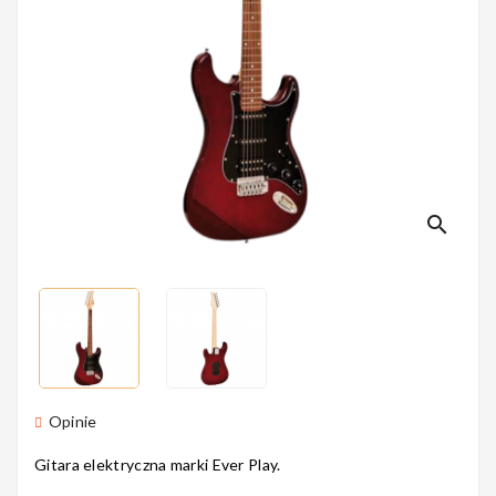
Perkusyjne
Instrumenty
Dęte
search
Instrumenty
Smyczkowe
Instrumenty
Opinie
Dla Dzieci
Gitara elektryczna marki Ever Play.