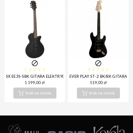


SX EE3S-SBK GITARA ELEKTRYCZNA
EVER PLAY ST-2 BK/BK GITARA E
1 199,00 zł
519,00 zł
brak na stanie
brak na stanie