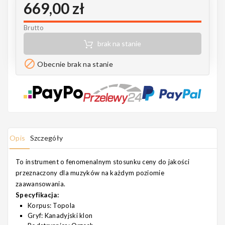
669,00 zł
Notes
Brutto
brak na stanie
MAHILELE

Obecnie brak na stanie
Ortega
Opis
Szczegóły
To instrument o fenomenalnym stosunku ceny do jakości
Usługi
przeznaczony dla muzyków na każdym poziomie
zaawansowania.
Specyfikacja:
Korpus: Topola
Gryf: Kanadyjski klon