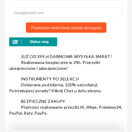
Nagłośnienie
Powiadom mnie kiedy będzie dostępny
Akcesoria
JUŻ OD 399 zł DARMOWA WYSYŁKA SMART!
Realizowana bezpiecznie w 24h. Przesyłki
ubezpieczone i zabezpieczone!
Kursy/Szkolenia
INSTRUMENTY PO SELEKCJI
Dobierane pod klienta, 100% satysfakcji.
Potrzebujesz porady? Kliknij Chat u dołu ekranu.
BEZPIECZNE ZAKUPY
Płatności realizowane przez BLIK, iMoje, Przelewy24,
Prezenty
PayPal, Raty, PayPo.
Rainbow