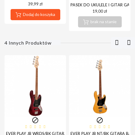
39,99 zł
PASEK DO UKULELE I GITAR GAU
19,00 zł
Dodaj do koszyka
brak na stanie
4 Innych Produktów


EVER PLAY JB WRDS/BK GITARA BASOWA
EVER PLAY JB NT/BK GITARA BA