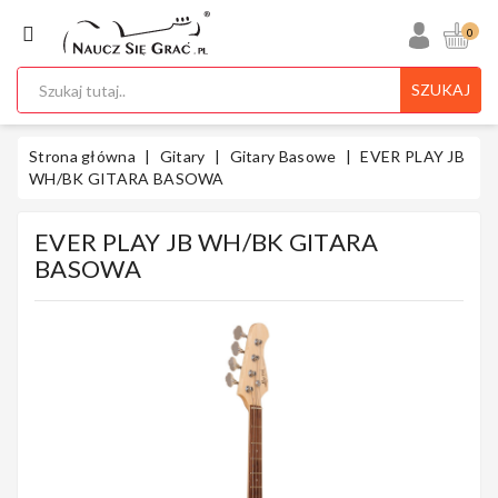
KATEGORIA
0
SZUKAJ
Ukulele
Strona główna
Gitary
Gitary Basowe
EVER PLAY JB
WH/BK GITARA BASOWA
EVER PLAY JB WH/BK GITARA
Gitary
BASOWA
Instrumenty
Klawiszowe
Instrumenty