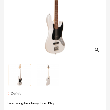
Perkusyjne
Instrumenty
Dęte
search
Instrumenty
Smyczkowe
Instrumenty
Opinie
Dla Dzieci
Basowa gitara firmy Ever Play.