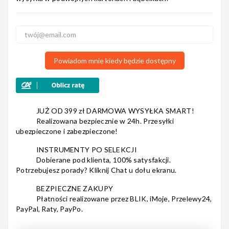
Nagłośnienie
Powiadom mnie kiedy będzie dostępny
Akcesoria
JUŻ OD 399 zł DARMOWA WYSYŁKA SMART!
Realizowana bezpiecznie w 24h. Przesyłki
ubezpieczone i zabezpieczone!
Kursy/Szkolenia
INSTRUMENTY PO SELEKCJI
Dobierane pod klienta, 100% satysfakcji.
Potrzebujesz porady? Kliknij Chat u dołu ekranu.
Prezenty
BEZPIECZNE ZAKUPY
Płatności realizowane przez BLIK, iMoje, Przelewy24,
PayPal, Raty, PayPo.
Rainbow