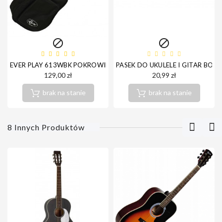


EVER PLAY 613WBK POKROWIEC GITARA AKUSTYCZNA 12MM
PASEK DO UKULELE I GITAR BOS
129,00 zł
20,99 zł
brak na stanie
brak na stanie
8 Innych Produktów