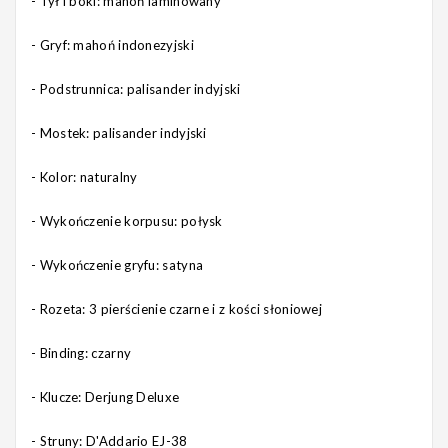
- Tył i boki: mahoń laminowany
- Gryf: mahoń indonezyjski
- Podstrunnica: palisander indyjski
- Mostek: palisander indyjski
- Kolor: naturalny
- Wykończenie korpusu: połysk
- Wykończenie gryfu: satyna
- Rozeta: 3 pierścienie czarne i z kości słoniowej
- Binding: czarny
- Klucze: Derjung Deluxe
- Struny:
D'Addario EJ-38