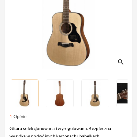
Perkusyjne
Instrumenty
Dęte
search
Instrumenty
Smyczkowe
Instrumenty
Opinie
Dla Dzieci
Gitara selekcjonowana i wyregulowana. Bezpieczna
wysyłka w podwójnych kartonach i bąbelkach.