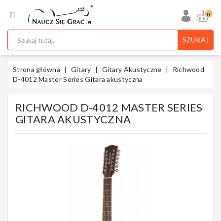
KATEGORIA
0
SZUKAJ
Ukulele
Strona główna
Gitary
Gitary Akustyczne
Richwood
D-4012 Master Series Gitara akustyczna
RICHWOOD D-4012 MASTER SERIES
Gitary
GITARA AKUSTYCZNA
Instrumenty
Klawiszowe
Instrumenty