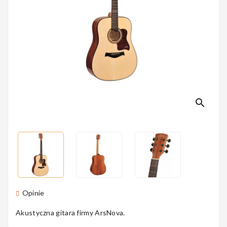
Perkusyjne
Instrumenty
Dęte
search
Instrumenty
Smyczkowe
Instrumenty
Opinie
Dla Dzieci
Akustyczna gitara firmy ArsNova.