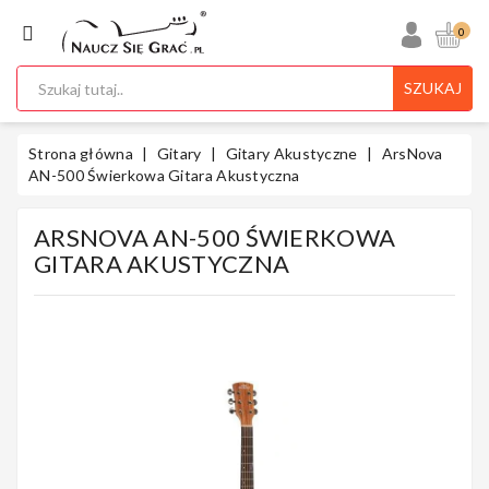
KATEGORIA
0
SZUKAJ
Ukulele
Strona główna
Gitary
Gitary Akustyczne
ArsNova
AN-500 Świerkowa Gitara Akustyczna
ARSNOVA AN-500 ŚWIERKOWA
Gitary
GITARA AKUSTYCZNA
Instrumenty
Klawiszowe
Instrumenty