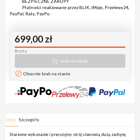
BEZPIECZNE ZAKUPY
Notes
Płatności realizowane przez BLIK, iMoje, Przelewy24,
PayPal, Raty, PayPo.
699,00 zł
MAHILELE
Brutto
brak na stanie
Ortega

Obecnie brak na stanie
Usługi
Opis
Szczegóły
Staranne wykonanie i precyzyjny strój stanowią dużą zachętę