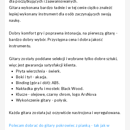
dla początkujących i zaawansowanych.
Gitara wykonana bardzo ładnie i w tej cenie ciężko znaleźć
lepiej wykonany instrument dla osób zaczynających swoją
naukę.
Dobry komfort gry i poprawna intonacja, na pierwszą gitarę -
bardzo dobry wybór. Przystępna cena i dobra jakość
instrumentu.
Gitary zostały poddane selekcji i wybrane tylko dobre sztuki,
więc jest gwarancja satysfakcji klienta.
Płyta wierzchnia - świerk.
Boki i tył - akacja.
Binding (góra i dół): ABS.
Nakładka gryfu i mostek: Black Wood.
Klucze - olejowe, czarny chrom, logo ArsNova
Wykończenie gitary - połysk.
Każda gitara została już oczywiście nastrojona i wyregulowana.
Polecam dobrać do gitary pokrowiec z pianką - tak jak w