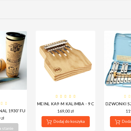

N DLA KAŻDEGO)
MEINL KA9-M KALIMBA - 9 CHROMOWANYCH 
DZWONKI S
AL 1930' FULL METAL - PROFESJONALNA SERIA
169,00 zł
11
 zł
Dodaj do koszyka
Dodaj
a stanie