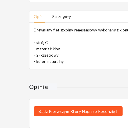
Opis
Szczegóły
Drewniany flet szkolny renesansowy wykonany z klonu
- strój C
- materiał: klon
- 2- częściowy
- kolor: naturalny
Opinie
Bądź Pierwszym Który Napisze Recenzję !