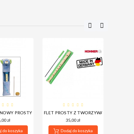
-N
NOWY PROSTY NIEBIESKI MIŚ - ŚWIETNA JAKOŚĆ!
FLET PROSTY Z TWORZYWA HOHNER 9508
FLET PR
,00 zł
35,00 zł
 do koszyka
Dodaj do koszyka