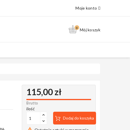
Moje konto
0
Mój koszyk
115,00 zł
Brutto
ilość
Dodaj do koszyka
nu.

Ostatnie sztuki w magazynie