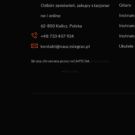
Gitary
Odbiór zamówień, zakupy stacjonar
Instrume
ne i online
Instrum
62-800 Kalisz
,
Polska
Instru
+48 733 407 924
Ukulele
kontakt@nauczsiegrac.pl
Strona chroniona przez reCAPTCHA.
Prywatność
-
Warunki