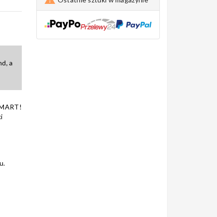
d, a
SMART!
i
u.