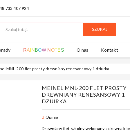
 48 733 407 924
SZUKAJ
orady
O nas
Kontakt
R
A
I
N
B
O
W
N
O
T
E
S
nel MNL-200 flet prosty drewniany renesansowy 1 dziurka
MEINEL MNL-200 FLET PROSTY
DREWNIANY RENESANSOWY 1
DZIURKA
Opinie
Drewniany flet szkolny wykonany z drewna klo