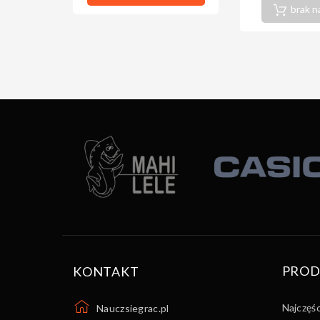
brak n
PROD
KONTAKT
Najczęś
Nauczsiegrac.pl