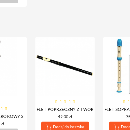

ETNA JAKOŚĆ!
FLET POPRZECZNY Z TWORZYWA ANGEL AWF
FLET SOPRA
BAROKOWY 2 DZIURKOWY
49,00 zł
75
 zł
Dodaj do koszyka
Dodaj