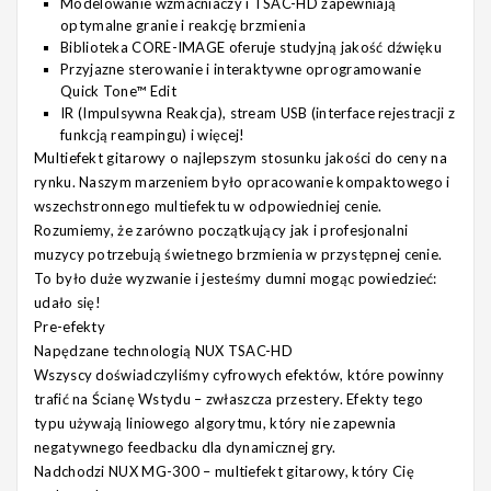
Modelowanie wzmacniaczy i TSAC-HD zapewniają
optymalne granie i reakcję brzmienia
Biblioteka CORE-IMAGE oferuje studyjną jakość dźwięku
Przyjazne sterowanie i interaktywne oprogramowanie
Quick Tone™ Edit
IR (Impulsywna Reakcja), stream USB (interface rejestracji z
funkcją reampingu) i więcej!
Multiefekt gitarowy o najlepszym stosunku jakości do ceny na
rynku. Naszym marzeniem było opracowanie kompaktowego i
wszechstronnego multiefektu w odpowiedniej cenie.
Rozumiemy, że zarówno początkujący jak i profesjonalni
muzycy potrzebują świetnego brzmienia w przystępnej cenie.
To było duże wyzwanie i jesteśmy dumni mogąc powiedzieć:
udało się!
Pre-efekty
Napędzane technologią NUX TSAC-HD
Wszyscy doświadczyliśmy cyfrowych efektów, które powinny
trafić na Ścianę Wstydu – zwłaszcza przestery. Efekty tego
typu używają liniowego algorytmu, który nie zapewnia
negatywnego feedbacku dla dynamicznej gry.
Nadchodzi NUX MG-300 – multiefekt gitarowy, który Cię