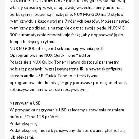
NUX NDL-5 JTC DRUM LOOP PRO. Każdy gitarzysta ma swój
własny sposób gry, więc naprawdę wszechstronny automat
perkusyjny i looper są niezbędne. NUX MG-300 ma 8 stylów
rytmicznych, a każdy styl ma 7 różnych beatów. Możesz nagrać
rytmiczny podkład, a następnie dograć swoją pętlę. NUX MG-
300 automatycznie zmodyfikuje frazę, aby dopasować ją do
tempa bieżącego rytmu.
NUX MG-300 oferuje 60 sekund nagrywania pętli.
Oprogramowanie NUX Quick Tone™ Editor
Połącz się z NUX Quick Tone™ i łatwo dostosuj parametry,
pobierz poprawki, wgraj zewnętrzne IR, a nawet skonfiguruj
stream audio USB. Quick Tone to interaktywne
oprogramowanie do edycji – gdy poruszasz potencjometrami,
zobaczysz zmiany w czasie rzeczywistym.
Nagrywanie USB
W przypadku nagrywania USB zalecamy ustawienie rozmiaru
buforu I/O na 128 próbek.
Pedał ekspresji
Pedał ekspresji może być używany do sterowania głośnością
lub efektami.