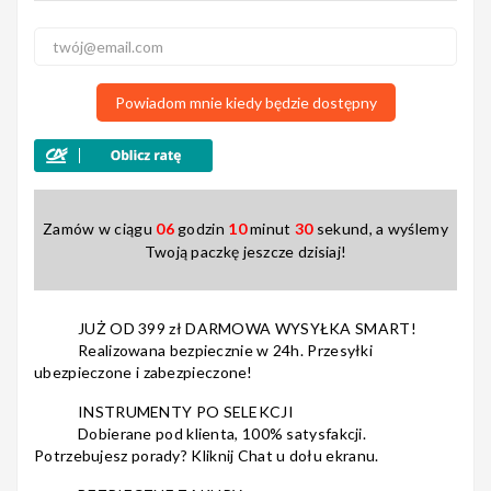
Nagłośnienie
Powiadom mnie kiedy będzie dostępny
Akcesoria
Zamów w ciągu
06
godzin
10
minut
29
sekund, a wyślemy
Twoją paczkę jeszcze dzisiaj!
Kursy/Szkolenia
JUŻ OD 399 zł DARMOWA WYSYŁKA SMART!
Realizowana bezpiecznie w 24h. Przesyłki
ubezpieczone i zabezpieczone!
Prezenty
INSTRUMENTY PO SELEKCJI
Dobierane pod klienta, 100% satysfakcji.
Potrzebujesz porady? Kliknij Chat u dołu ekranu.
Rainbow