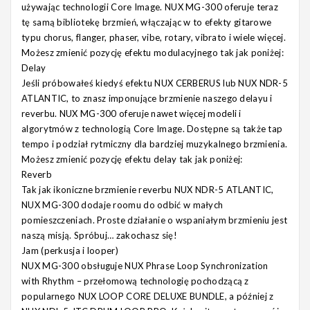
używając technologii Core Image. NUX MG-300 oferuje teraz
tę samą bibliotekę brzmień, włączając w to efekty gitarowe
typu chorus, flanger, phaser, vibe, rotary, vibrato i wiele więcej.
Możesz zmienić pozycję efektu modulacyjnego tak jak poniżej:
Delay
Jeśli próbowałeś kiedyś efektu NUX CERBERUS lub NUX NDR-5
ATLANTIC, to znasz imponujące brzmienie naszego delayu i
reverbu. NUX MG-300 oferuje nawet więcej modeli i
algorytmów z technologią Core Image. Dostępne są także tap
tempo i podział rytmiczny dla bardziej muzykalnego brzmienia.
Możesz zmienić pozycję efektu delay tak jak poniżej:
Reverb
Tak jak ikoniczne brzmienie reverbu NUX NDR-5 ATLANTIC,
NUX MG-300 dodaje roomu do odbić w małych
pomieszczeniach. Proste działanie o wspaniałym brzmieniu jest
naszą misją. Spróbuj… zakochasz się!
Jam (perkusja i looper)
NUX MG-300 obsługuje NUX Phrase Loop Synchronization
with Rhythm – przełomową technologię pochodzącą z
popularnego NUX LOOP CORE DELUXE BUNDLE, a później z