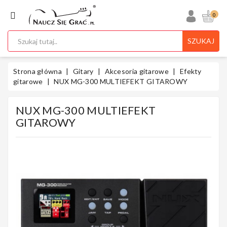
KATEGORIA
0
SZUKAJ
Ukulele
Strona główna
Gitary
Akcesoria gitarowe
Efekty
gitarowe
NUX MG-300 MULTIEFEKT GITAROWY
NUX MG-300 MULTIEFEKT
Gitary
GITAROWY
Instrumenty
Klawiszowe
Instrumenty