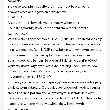
zaskoczy!
Blok efektów pięknie odtwarza niesamowite brzmienia
prawdziwych analogowych przesterów.
TSAC-HD
Algorytm modelowania wzmacniaczy white-box
Co jest najważniejszym komponentem w modulatorze
wzmacniaczy?
W 2010 NUX zaprezentował TSAC (True Simulation for Analog
Circuit) z zamiarem wprowadzenia modelowania wzmacniaczy
na nowy poziom. Rynek DSP rozwijał się w zawrotnym tempie,
a dotrzymanie mu kroku było prawdziwym wyzwaniem.
Byliśmy pod wrażeniem, że produkt taki jak Fractal® AX-FX
wykorzystywał algorytm wysokiej definicji TSAC (white-box)
do swoich symulacji. Zaczęliśmy zatem opracowywać
przystępny efekt z TSAC-HD.
Koncepcja „chaos tworzy inspirację” idealnie się sprawdza przy
analogowym układzie. Obracając potencjometr wpływa on na
siebie i na inne parametry. W cyfrowym systemie liniowym
parametry są od siebie niezależne. NUX TSAC-HD odtwarza te
aspekty gry, które muzycy uwielbiają w lampowych
wzmacniaczach.