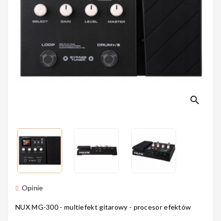
Perkusyjne
Instrumenty
Dęte
search
Instrumenty
Smyczkowe
Instrumenty
Opinie
Dla Dzieci
NUX MG-300 - multiefekt gitarowy - procesor efektów