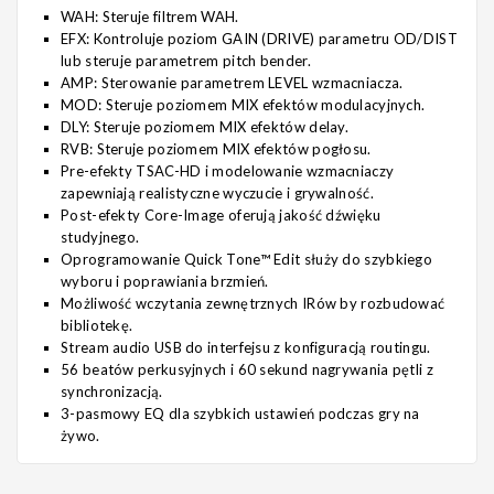
WAH: Steruje filtrem WAH.
EFX: Kontroluje poziom GAIN (DRIVE) parametru OD/DIST
lub steruje parametrem pitch bender.
AMP: Sterowanie parametrem LEVEL wzmacniacza.
MOD: Steruje poziomem MIX efektów modulacyjnych.
DLY: Steruje poziomem MIX efektów delay.
RVB: Steruje poziomem MIX efektów pogłosu.
Pre-efekty TSAC-HD i modelowanie wzmacniaczy
zapewniają realistyczne wyczucie i grywalność.
Post-efekty Core-Image oferują jakość dźwięku
studyjnego.
Oprogramowanie Quick Tone™ Edit służy do szybkiego
wyboru i poprawiania brzmień.
Możliwość wczytania zewnętrznych IRów by rozbudować
bibliotekę.
Stream audio USB do interfejsu z konfiguracją routingu.
56 beatów perkusyjnych i 60 sekund nagrywania pętli z
synchronizacją.
3-pasmowy EQ dla szybkich ustawień podczas gry na
żywo.