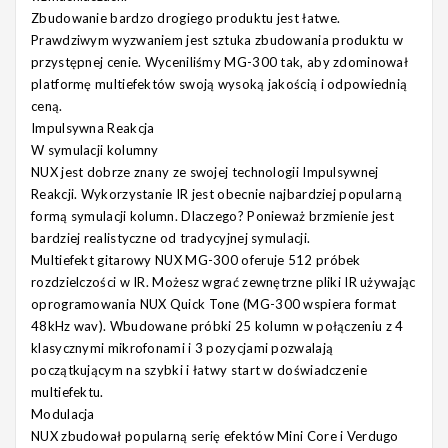
Zbudowanie bardzo drogiego produktu jest łatwe.
Prawdziwym wyzwaniem jest sztuka zbudowania produktu w
przystępnej cenie. Wyceniliśmy MG-300 tak, aby zdominował
platformę multiefektów swoją wysoką jakością i odpowiednią
ceną.
Impulsywna Reakcja
W symulacji kolumny
NUX jest dobrze znany ze swojej technologii Impulsywnej
Reakcji. Wykorzystanie IR jest obecnie najbardziej popularną
formą symulacji kolumn. Dlaczego? Ponieważ brzmienie jest
bardziej realistyczne od tradycyjnej symulacji.
Multiefekt gitarowy NUX MG-300 oferuje 512 próbek
rozdzielczości w IR. Możesz wgrać zewnętrzne pliki IR używając
oprogramowania NUX Quick Tone (MG-300 wspiera format
48kHz wav). Wbudowane próbki 25 kolumn w połączeniu z 4
klasycznymi mikrofonami i 3 pozycjami pozwalają
początkującym na szybki i łatwy start w doświadczenie
multiefektu.
Modulacja
NUX zbudował popularną serię efektów Mini Core i Verdugo