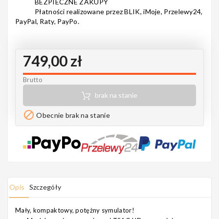
BEZPIECZNE ZAKUPY
Notes
Płatności realizowane przez BLIK, iMoje, Przelewy24,
PayPal, Raty, PayPo.
749,00 zł
MAHILELE
Brutto
brak na stanie
Ortega

Obecnie brak na stanie
Usługi
Opis
Szczegóły
Mały, kompaktowy, potężny symulator!