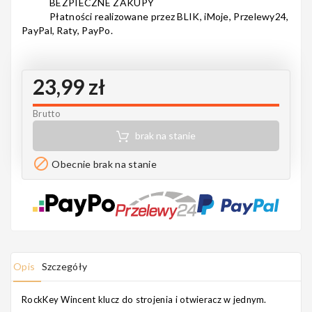
BEZPIECZNE ZAKUPY
Notes
Płatności realizowane przez BLIK, iMoje, Przelewy24,
PayPal, Raty, PayPo.
23,99 zł
MAHILELE
Brutto
brak na stanie
Ortega

Obecnie brak na stanie
Usługi
Opis
Szczegóły
RockKey Wincent klucz do strojenia i otwieracz w jednym.