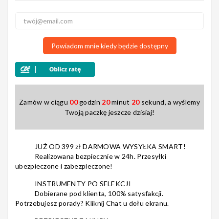
Nagłośnienie
Powiadom mnie kiedy będzie dostępny
Akcesoria
Zamów w ciągu
00
godzin
20
minut
19
sekund, a wyślemy
Twoją paczkę jeszcze dzisiaj!
Kursy/Szkolenia
JUŻ OD 399 zł DARMOWA WYSYŁKA SMART!
Realizowana bezpiecznie w 24h. Przesyłki
ubezpieczone i zabezpieczone!
Prezenty
INSTRUMENTY PO SELEKCJI
Dobierane pod klienta, 100% satysfakcji.
Potrzebujesz porady? Kliknij Chat u dołu ekranu.
Rainbow