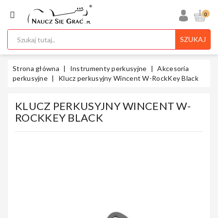
KATEGORIA
0
SZUKAJ
Ukulele
Strona główna
Instrumenty perkusyjne
Akcesoria
perkusyjne
Klucz perkusyjny Wincent W-RockKey Black
KLUCZ PERKUSYJNY WINCENT W-
Gitary
ROCKKEY BLACK
Instrumenty
Klawiszowe
Instrumenty