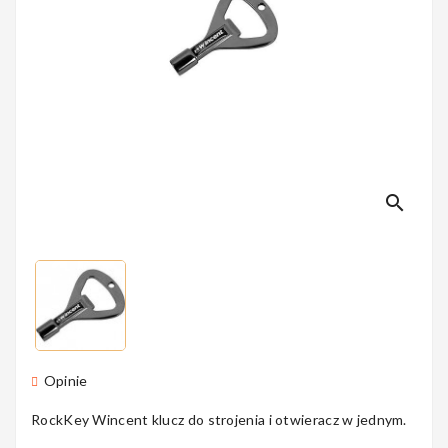
Perkusyjne
Instrumenty
Dęte
search
Instrumenty
Smyczkowe
Instrumenty
Opinie
Dla Dzieci
RockKey Wincent klucz do strojenia i otwieracz w jednym.