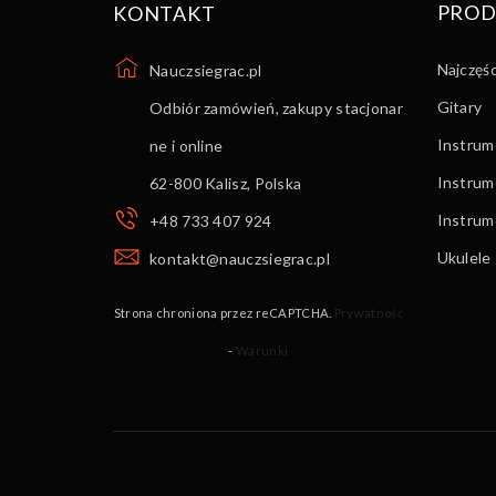
PROD
KONTAKT
Najczęś
Nauczsiegrac.pl
Gitary
Odbiór zamówień, zakupy stacjonar
Instrume
ne i online
Instrum
62-800 Kalisz
,
Polska
Instru
+48 733 407 924
Ukulele
kontakt@nauczsiegrac.pl
Strona chroniona przez reCAPTCHA.
Prywatność
-
Warunki