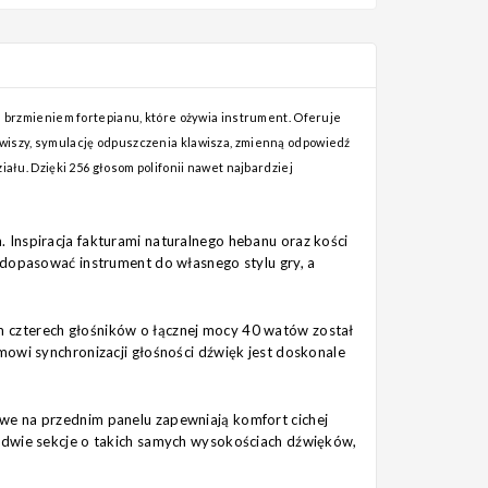
brzmieniem fortepianu, które ożywia instrument. Oferuje
awiszy, symulację odpuszczenia klawisza, zmienną odpowiedź
ału. Dzięki 256 głosom polifonii nawet najbardziej
 Inspiracja fakturami naturalnego hebanu oraz kości
 dopasować instrument do własnego stylu gry, a
 czterech głośników o łącznej mocy 40 watów został
mowi synchronizacji głośności dźwięk jest doskonale
we na przednim panelu zapewniają komfort cichej
a dwie sekcje o takich samych wysokościach dźwięków,