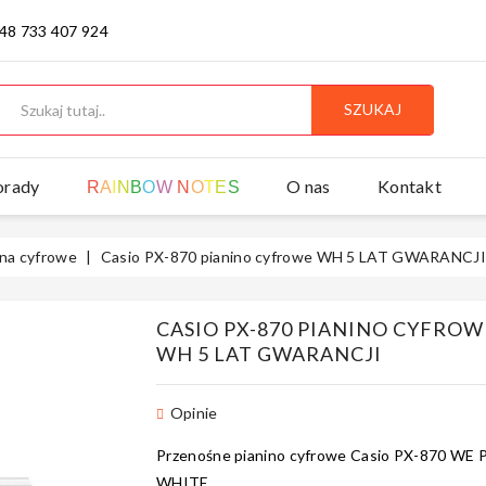
 48 733 407 924
SZUKAJ
orady
O nas
Kontakt
R
A
I
N
B
O
W
N
O
T
E
S
ina cyfrowe
Casio PX-870 pianino cyfrowe WH 5 LAT GWARANCJI
CASIO PX-870 PIANINO CYFROW
WH 5 LAT GWARANCJI
Opinie
Przenośne pianino cyfrowe Casio
PX-870 WE P
WHITE