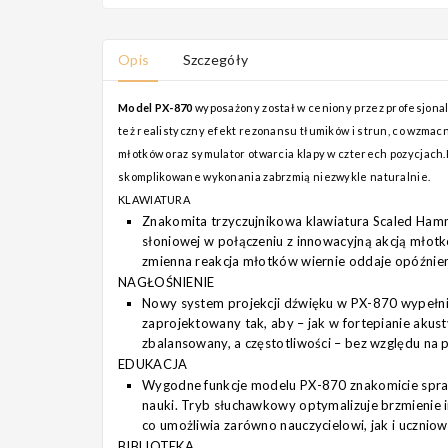
Opis
Szczegóły
Model PX-870
wyposażony został w ceniony przez profesjona
też realistyczny efekt rezonansu tłumików i strun, co wzma
młotków oraz symulator otwarcia klapy w czterech pozycjach.P
skomplikowane wykonania zabrzmią niezwykle naturalnie.
KLAWIATURA
Znakomita trzyczujnikowa klawiatura Scaled Hamme
słoniowej w połączeniu z innowacyjną akcją młotk
zmienna reakcja młotków wiernie oddaje opóźnie
NAGŁOŚNIENIE
Nowy system projekcji dźwięku w PX-870 wypełni 
zaprojektowany tak, aby – jak w fortepianie akus
zbalansowany, a częstotliwości – bez względu na 
EDUKACJA
Wygodne funkcje modelu PX-870 znakomicie sprawd
nauki. Tryb słuchawkowy optymalizuje brzmienie 
co umożliwia zarówno nauczycielowi, jak i uczniow
BIBLIOTEKA