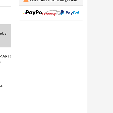
d, a
SMART!
i
u.