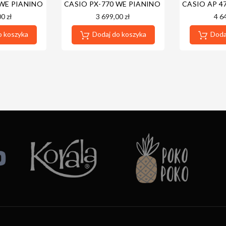
ARANCJI
 WE PIANINO CYFROWE 5 LAT GWARANCJI
CASIO PX-770 WE PIANINO CYFROWE - ZEST
CASIO AP 4
0 zł
3 699,00 zł
4 6
o koszyka
Dodaj do koszyka
Dodaj