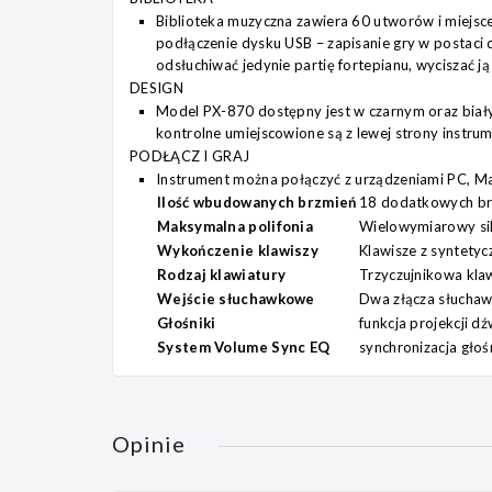
Biblioteka muzyczna zawiera 60 utworów i miejsc
podłączenie dysku USB – zapisanie gry w postac
odsłuchiwać jedynie partię fortepianu, wyciszać j
DESIGN
Model PX-870 dostępny jest w czarnym oraz biał
kontrolne umiejscowione są z lewej strony instru
PODŁĄCZ I GRAJ
Instrument można połączyć z urządzeniami PC, M
Ilość wbudowanych brzmień
18 dodatkowych brz
Maksymalna polifonia
Wielowymiarowy sil
Wykończenie klawiszy
Klawisze z syntety
Rodzaj klawiatury
Trzyczujnikowa kla
Wejście słuchawkowe
Dwa złącza słucha
Głośniki
funkcja projekcji d
System Volume Sync EQ
synchronizacja głoś
Opinie