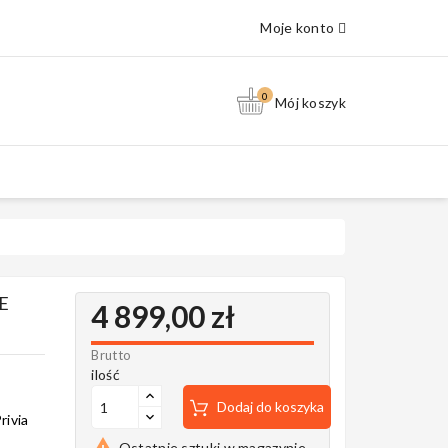
Moje konto
0
Mój koszyk
E
4 899,00 zł
Brutto
ilość
Dodaj do koszyka
rivia

Ostatnie sztuki w magazynie