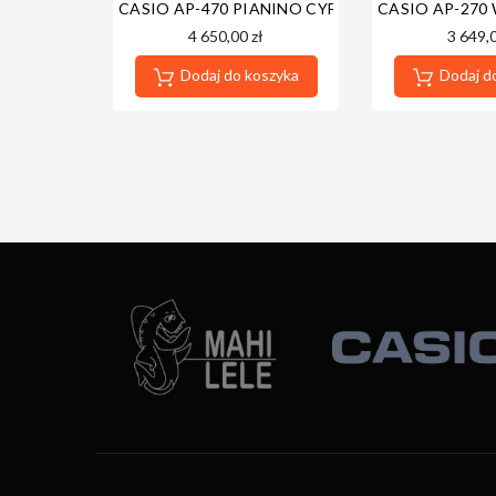
CASIO AP-470 PIANINO CYFROWE BK 5 LAT GW
CASIO AP-270
4 650,00 zł
3 649,0
Dodaj do koszyka
Dodaj d