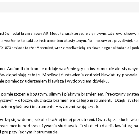
listów moduł brzmieniowy AiR. Moduł charakteryzuje się nowym, czterowarstwowym 
cnia wrażenie kontaktu z instrumentem akustycznym. Pianino zawiera przydźwięk kl
X-870 posiada także 19 brzmień, wraz z możliwością ich dowolnego nakładania i podzi
r Action II doskonale oddaje wrażenie gry na instrumencie akustycznym.
ów dopełniają całości. Możliwość ustawienia czułości klawiatury pozwala
nie pomiędzy uderzeniem klawisza i wydobyciem dźwięku.
pomieszczenie bogatym, silnym i pięknym brzmieniem. Precyzyjny system
tycznym – otoczyć słuchacza brzmieniem całego instrumentu. Dzięki syste
poziom głośności instrumentu – wybrzmiewają czysto.
zą się w domu, szkole i każdej innej przestrzeni. Dwa złącza słuchawko
instrumentu podczas używania słuchawek. Tryb duetu dzieli klawiaturę n
i grę przy jednym instrumencie.