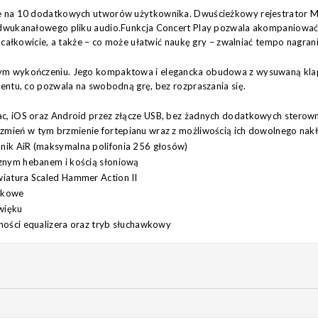
e na 10 dodatkowych utworów użytkownika. Dwuścieżkowy rejestrator MID
i dwukanałowego pliku audio.Funkcja Concert Play pozwala akompaniowa
ą całkowicie, a także – co może ułatwić naukę gry – zwalniać tempo nagra
ym wykończeniu. Jego kompaktowa i elegancka obudowa z wysuwaną klap
mentu, co pozwala na swobodną grę, bez rozpraszania się.
ac, iOS oraz Android przez złącze USB, bez żadnych dodatkowych sterow
mień w tym brzmienie fortepianu wraz z możliwością ich dowolnego nakł
nik AiR (maksymalna polifonia 256 głosów)
cznym hebanem i kością słoniową
wiatura Scaled Hammer Action II
wkowe
źwięku
ności equalizera oraz tryb słuchawkowy