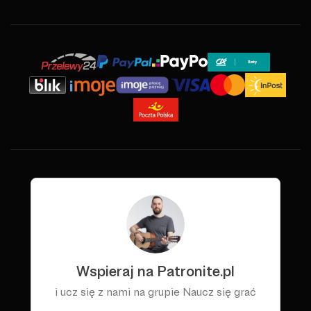
Nagłośnienie
Akcesoria
Kursy/Szkolenia
Prezenty
Rainbow