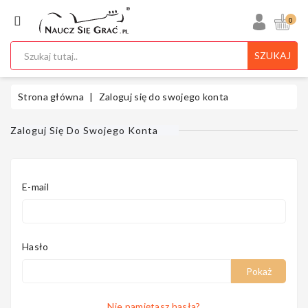
KATEGORIA
0
SZUKAJ
Ukulele
Strona główna
Zaloguj się do swojego konta
Zaloguj Się Do Swojego Konta
Gitary
E-mail
Instrumenty
Klawiszowe
Hasło
Pokaż
Nie pamiętasz hasła?
Instrumenty